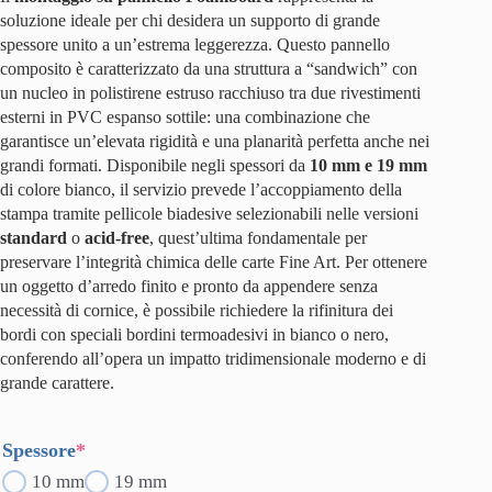
soluzione ideale per chi desidera un supporto di grande
spessore unito a un’estrema leggerezza. Questo pannello
composito è caratterizzato da una struttura a “sandwich” con
un nucleo in polistirene estruso racchiuso tra due rivestimenti
esterni in PVC espanso sottile: una combinazione che
garantisce un’elevata rigidità e una planarità perfetta anche nei
grandi formati. Disponibile negli spessori da
10 mm e 19 mm
di colore bianco, il servizio prevede l’accoppiamento della
stampa tramite pellicole biadesive selezionabili nelle versioni
standard
o
acid-free
, quest’ultima fondamentale per
preservare l’integrità chimica delle carte Fine Art. Per ottenere
un oggetto d’arredo finito e pronto da appendere senza
necessità di cornice, è possibile richiedere la rifinitura dei
bordi con speciali bordini termoadesivi in bianco o nero,
conferendo all’opera un impatto tridimensionale moderno e di
grande carattere.
(required)
Spessore
*
10 mm
19 mm